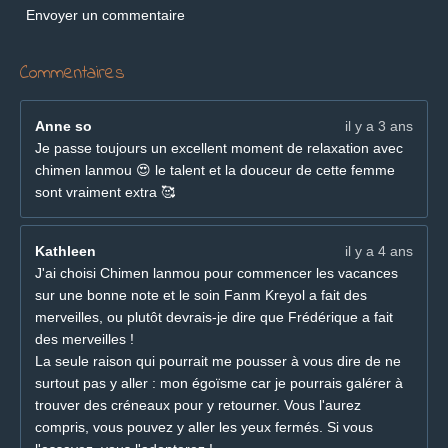
Envoyer un commentaire
8
8
8
Commentaires
8
8
Anne so
il y a 3 ans
9
Je passe toujours un excellent moment de relaxation avec
é
chimen lanmou 😍 le talent et la douceur de cette femme
t
sont vraiment extra 🥰
o
i
l
Kathleen
il y a 4 ans
e
J'ai choisi Chimen lanmou pour commencer les vacances
s
sur une bonne note et le soin Fanm Kreyol a fait des
merveilles, ou plutôt devrais-je dire que Frédérique a fait
des merveilles !
La seule raison qui pourrait me pousser à vous dire de ne
surtout pas y aller : mon égoïsme car je pourrais galérer à
trouver des créneaux pour y retourner. Vous l'aurez
compris, vous pouvez y aller les yeux fermés. Si vous