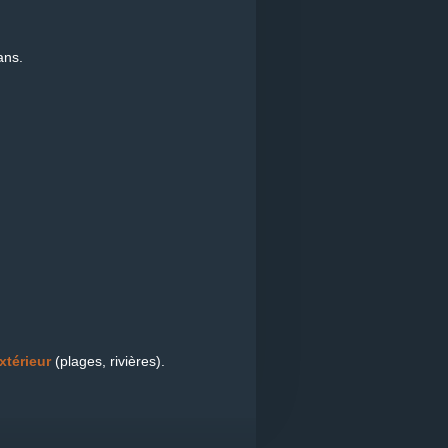
ans.
xtérieur
(plages, rivières).